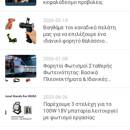
κεφαλόδεσμο προβολέα;
ΕΡΓΟΣΤΑΣΊΟΥ
2026-05-18
ΈΛΕΓΧΟΣ
Βοηθάμε τον καναδικό πελάτη
ΠΟΙΌΤΗΤΑΣ
μας για να επιλέξουμε ένα
ιδανικό φορητό θαλάσσιο
επίκεντρο
ΕΠΙΚΟΙΝΩΝΉΣΤΕ
2026-01-08
ΜΑΖΊ
Φορητοί Φωτισμοί Σταθερής
ΜΑΣ
Φωτεινότητας: Βασικά
Πλεονεκτήματα & Ιδανικές
Εφαρμογές για Αγοραστές B2B
ΕΙΔΉΣΕΙΣ
2025-06-26
Παρέχουμε 3 στελέχη για το
ΥΠΟΘΈΣΕΙΣ
100W 18V μπαταρία λειτουργεί
με φωτισμό εργασίας
ΧΆΡΤΗΣ