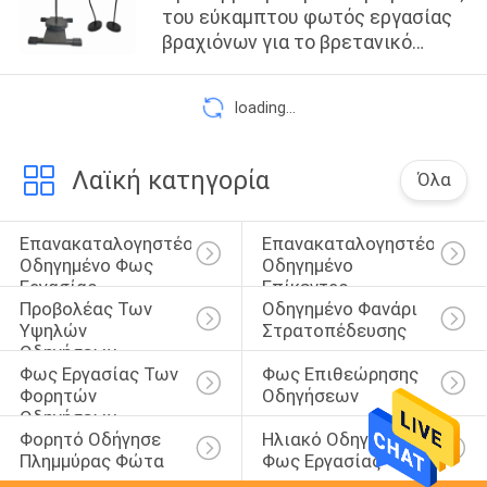
του εύκαμπτου φωτός εργασίας
βραχιόνων για το βρετανικό
πελάτη
loading...
Λαϊκή κατηγορία
Όλα
Επανακαταλογηστέο 
Επανακαταλογηστέο 
Οδηγημένο Φως 
Οδηγημένο 
Εργασίας
Επίκεντρο
Προβολέας Των 
Οδηγημένο Φανάρι 
Υψηλών 
Στρατοπέδευσης
Οδηγήσεων 
Φως Εργασίας Των 
Φως Επιθεώρησης 
Μονάδων Λούμεν
Φορητών 
Οδηγήσεων
Οδηγήσεων
Φορητό Οδήγησε 
Ηλιακό Οδηγημένο 
Πλημμύρας Φώτα
Φως Εργασίας