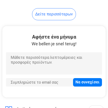
56
Δείτε περισσότερων
Φως φανών των
οδηγήσεων υψηλής
δύναμης
Αφήστε ένα μήνυμα
We bellen je snel terug!
20
Εστιάζοντας Φακός
LED