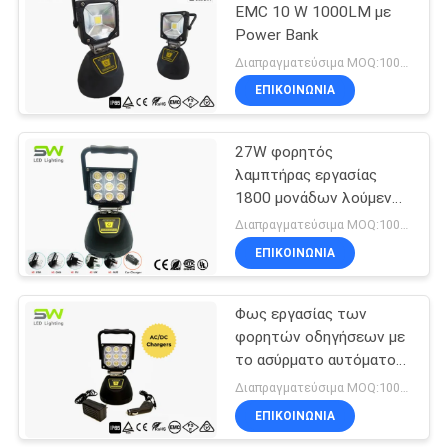
EMC 10 W 1000LM με
Power Bank
84
Διαπραγματεύσιμα MOQ:1000 PC
Φορητό οδήγησε
ΕΠΙΚΟΙΝΩΝΊΑ
πλημμύρας φώτα
27W φορητός
λαμπτήρας εργασίας
1800 μονάδων λούμεν
με το μαγνήτη και τη
Διαπραγματεύσιμα MOQ:1000 τεμ
λαβή, διευθετήσιμη
ΕΠΙΚΟΙΝΩΝΊΑ
8
γωνία
Ηλιακό οδηγημένο
Φως εργασίας των
φορητών οδηγήσεων με
φως εργασίας
το ασύρματο αυτόματο
φως επιθεώρησης
Διαπραγματεύσιμα MOQ:1000 τεμ
μαγνητών
ΕΠΙΚΟΙΝΩΝΊΑ