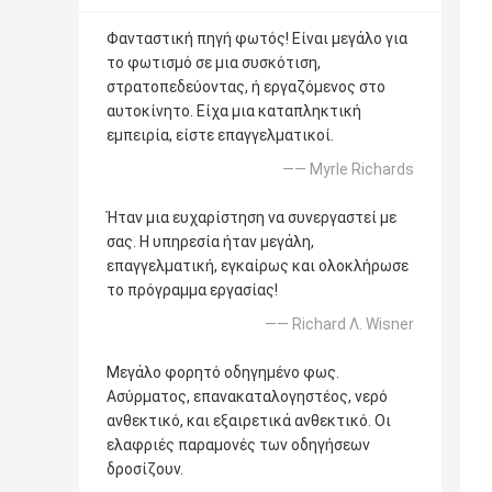
Φανταστική πηγή φωτός! Είναι μεγάλο για
το φωτισμό σε μια συσκότιση,
στρατοπεδεύοντας, ή εργαζόμενος στο
αυτοκίνητο. Είχα μια καταπληκτική
εμπειρία, είστε επαγγελματικοί.
—— Myrle Richards
Ήταν μια ευχαρίστηση να συνεργαστεί με
σας. Η υπηρεσία ήταν μεγάλη,
επαγγελματική, εγκαίρως και ολοκλήρωσε
το πρόγραμμα εργασίας!
—— Richard Λ. Wisner
Μεγάλο φορητό οδηγημένο φως.
Ασύρματος, επανακαταλογηστέος, νερό
ανθεκτικό, και εξαιρετικά ανθεκτικό. Οι
ελαφριές παραμονές των οδηγήσεων
δροσίζουν.