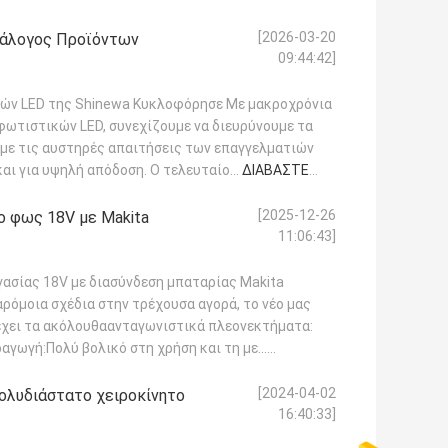
[2026-03-20
τάλογος Προϊόντων
09:44:42]
ών LED της Shinewa Κυκλοφόρησε Με μακροχρόνια
ωτιστικών LED, συνεχίζουμε να διευρύνουμε τα
υμε τις αυστηρές απαιτήσεις των επαγγελματιών
ι για υψηλή απόδοση. Ο τελευταίο...
ΔΙΑΒΆΣΤΕ
[2025-12-26
ο φως 18V με Makita
11:06:43]
ασίας 18V με διασύνδεση μπαταρίας Makita
ρόμοια σχέδια στην τρέχουσα αγορά, το νέο μας
έχει τα ακόλουθαανταγωνιστικά πλεονεκτήματα:
γωγή:Πολύ βολικό στη χρήση και τη με...
[2024-04-02
ολυδιάστατο χειροκίνητο
16:40:33]