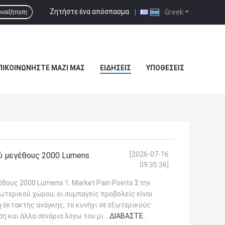
Ζητήστε ένα απόσπασμα
|
Greek
Αναζήτηση
ΠΙΚΟΙΝΩΝΉΣΤΕ ΜΑΖΊ ΜΑΣ
ΕΙΔΉΣΕΙΣ
ΥΠΟΘΈΣΕΙΣ
[2026-07-16
ύ μεγέθους 2000 Lumens
09:35:36]
έθους 2000 Lumens 1. Market Pain Points Στην
τερικού χώρου, οι συμπαγείς προβολείς είναι
η έκτακτης ανάγκης, το κυνήγι σε εξωτερικούς
ση και άλλα σενάρια λόγω του μι...
ΔΙΑΒΆΣΤΕ