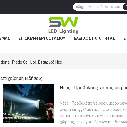
 ΕΜΆΣ
ΕΠΙΣΚΕΨΉ ΕΡΓΟΣΤΑΣΊΟΥ
ΈΛΕΓΧΟΣ ΠΟΙΌΤΗΤΑΣ
Ε
ional Trade Co., Ltd. Εταιρικά Νέα
επιχείρηση Ειδήσεις
Νέος--Προβολέας χειρός μικρο
Νέος--Προβολέας χειρός μικρού μεγ
αγορά επαγγελματικού φωτισμού εξω
απαραίτητα εργαλεία για τη διάσωσ
χώρους, την άγρια ​​έρευνα και διάσω