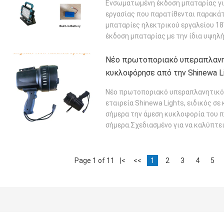
Ενσωματωμένη έκδοση μπαταρίας γι
εργασίας που παρατίθενται παρακά
μπαταρίες ηλεκτρικού εργαλείου 1
έκδοση μπαταρίας με την ίδια υψηλή
ΔΙΑΒΆΣΤΕ ΠΕΡΙΣΣΌΤΕΡΑ
Νέο πρωτοποριακό υπεραπλανη
κυκλοφόρησε από την Shinewa L
Νέο πρωτοποριακό υπεραπλανητικό 
εταιρεία Shinewa Lights, ειδικός σ
σήμερα την άμεση κυκλοφορία του π
σήμερα.Σχεδιασμένο για να καλύπτε
επαγγ...
ΔΙΑΒΆΣΤΕ ΠΕΡΙΣΣΌΤΕΡΑ
Page 1 of 11
|<
<<
1
2
3
4
5