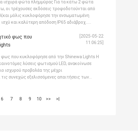
α ισχυρά φώτα πλημμύρας Για τα κάτω 2 φώτα
τω, οι τρέχουσες εκδόσεις τροφοδοτούνται από
8V,και μόλις κυκλοφόρησε την ενσωματωμένη
 ισχύ και καλύτερη απόδοση IP65 αδιάβροχ...
[2025-05-22
τικό φως που
11:06:25]
ights
φως που κυκλοφόρησε από την Shinewa Lights Η
ε καινοτόμες λύσεις φωτισμού LED, ανακοίνωσε
ιο ισχυρού προβολέα της μέχρι
ι τις συνεχώς εξελισσόμενες απαιτήσεις των
6
7
8
9
10
>>
>|