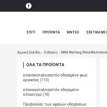
ΣΠΊΤΙ
ΠΡΟΪΌΝΤΑ
ΒΊΝΤΕΟ
ΣΧΕΤΙΚΆ ΜΕ
Αρχική Σελίδα
Ειδήσεις
ΚΙΝΑ Weifang ShineWa Internat
ΌΛΑ ΤΑ ΠΡΟΪΌΝΤΑ
επανακαταλογηστέο οδηγημένο φως
εργασίας
(110)
επανακαταλογηστέο οδηγημένο
επίκεντρο
(78)
Προβολέας των υψηλών οδηγήσεων