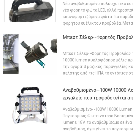
Νέο αναβαθμισμένο πολυσχυτικό εσ
νέα φορητά φώτα LED, αλλά προσπα
επαναφορτιζόμενα φώτα. Για παράδε
φορητού ευέλικτου προβολέα. Μετά 
ΠΕΡΙΣΣΌΤΕΡΑ
Μπεστ Σέλερ--Φορητός Προβολ
Μπεστ Σέλερ--Φορητός Προβολέας 1
10000 lumen κυκλοφόρησε μόλις πριν
την αγορά: 3 μαζικές παραγγελίες κ
πελάτης από τις ΗΠΑ το εντόπισε στ
ΠΕΡΙΣΣΌΤΕΡΑ
Αναβαθμισμένο--100W 10000 Λο
εργαλείο που τροφοδοτείται α
φωτεινό παγκοσμίως
Αναβαθμισμένο--100W 10000 Lumens 
Παγκοσμίως Φωτεινότερο Βασισμένο
lumens 18V, το αναβαθμίσαμε σε έν
αναβάθμιση, έχει γίνει το παγκοσμί