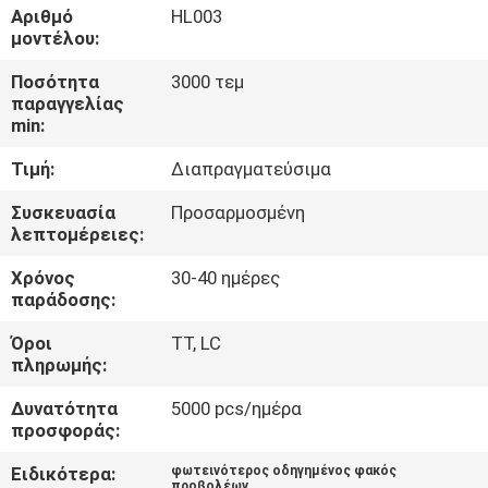
ΕΡΓΟΣΤΑΣΊΟΥ
Αριθμό
HL003
μοντέλου:
ΈΛΕΓΧΟΣ
Ποσότητα
3000 τεμ
παραγγελίας
ΠΟΙΌΤΗΤΑΣ
min:
Τιμή:
Διαπραγματεύσιμα
ΕΠΙΚΟΙΝΩΝΉΣΤΕ
Συσκευασία
Προσαρμοσμένη
ΜΑΖΊ
λεπτομέρειες:
ΜΑΣ
Χρόνος
30-40 ημέρες
παράδοσης:
ΕΙΔΉΣΕΙΣ
Όροι
TT, LC
πληρωμής:
ΥΠΟΘΈΣΕΙΣ
Δυνατότητα
5000 pcs/ημέρα
προσφοράς:
ΧΆΡΤΗΣ
Ειδικότερα:
φωτεινότερος οδηγημένος φακός
προβολέων