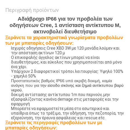
Περιγραφή προϊόντων
Αδιάβροχο IP66 για τον προβολέα των
οδηγήσεων Cree, 1 αντίσταση αντίκτυπου Μ,
ακτινοβολεί διευθετήσιμο
Ξεράνετε τα χαρακτηριστικά γνωρίσματα προβολέων
των με μπαταρίες οδηγήσεων:
Ισχυρές οδηγήσεις Cree XBD 3W με 120 μονάδα λούμεν και
την απόσταση ακτίνων 120 μ
Ο επικεφαλής άγγελος ακτίνων μπορεί να είναι
διευθετήσιμος, και εύκολος που χρησιμοποιείται από μόνο
ένα χέρι
Υπάρχουν 2 διαφορετικοί τρόποι λειτουργίας: Υψηλό 100%
- χαμηλό 50%
Προστατευτικός βαθμός IP66 υπό ακριβή δοκιμή, καμία
ανάγκη που για
την είσοδο σκόνης και ζημιά αντίκτυπου βαρύ
νερού.
δοκιμή αντίστασης αντίκτυπου 1m που περνούν, μην
εξασφαλίζοντας κανένα demage στις μεταφορές και την
εφαρμογή
Μπορέστε να εφαρμοστείτε μέσα στο εσωτερικό και
υπαίθρια όπως το τρέξιμο, την οδήγηση, την πεζοπορία, την
εξερεύνηση, την έρευνα ασφάλειας και rescue.etc.
Ξεράνετε τις
περιγραφές
προβολέων των με
μπαταρίες οδηγήσεων
: