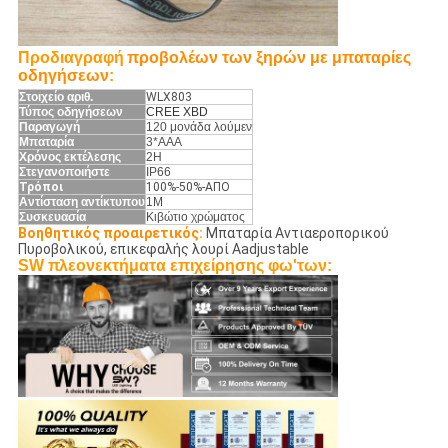
Προδιαγραφή
προβολέων των ξηρών με μπαταρίες
οδηγήσεων
:
Στοιχείο αριθ.
WLX803
Τύπος οδηγήσεων
CREE XBD
Παραγωγή
120 μονάδα λούμεν
Μπαταρία
3*AAA
Χρόνος εκτέλεσης
2H
Στεγανοποιήστε
IP66
Τρόποι
100%-50%-ΑΠΟ
Αντίσταση αντίκτυπου
1M
Συσκευασία
Κιβώτιο χρώματος
Βοηθητικός προαιρετικός:
Μπαταρία Αντιαεροπορικού
Πυροβολικού, επικεφαλής λουρί Aadjustable
SW πλεονεκτήματα επιχείρησης φω'των: