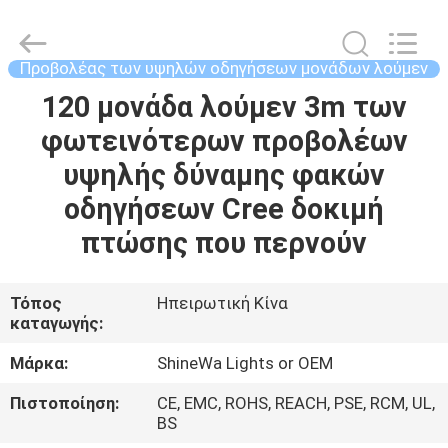
Weifang
ShineWa
International
Trade
Co.,
Προβολέας των υψηλών οδηγήσεων μονάδων λούμεν
Ltd..
All
Rights
120 μονάδα λούμεν 3m των
ΣΠΊΤΙ
Reserved.
φωτεινότερων προβολέων
ΠΡΟΪΌΝΤΑ
υψηλής δύναμης φακών
οδηγήσεων Cree δοκιμή
ΒΊΝΤΕΟ
πτώσης που περνούν
ΣΧΕΤΙΚΆ
Τόπος
Ηπειρωτική Κίνα
καταγωγής:
ΜΕ
ΕΜΆΣ
Μάρκα:
ShineWa Lights or OEM
Πιστοποίηση:
CE, EMC, ROHS, REACH, PSE, RCM, UL,
ΕΠΙΣΚΕΨΉ
BS