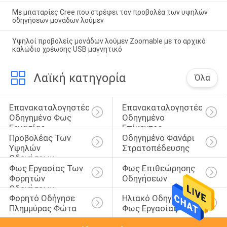
Με μπαταρίες Cree που στρέφει τον προβολέα των υψηλών
οδηγήσεων μονάδων λούμεν
Υψηλοί προβολείς μονάδων λούμεν Zoomable με το αρχικό
καλώδιο χρέωσης USB μαγνητικό
Λαϊκή κατηγορία
Όλα
Επανακαταλογηστέο 
Επανακαταλογηστέο 
Οδηγημένο Φως 
Οδηγημένο 
Εργασίας
Επίκεντρο
Προβολέας Των 
Οδηγημένο Φανάρι 
Υψηλών 
Στρατοπέδευσης
Οδηγήσεων 
Φως Εργασίας Των 
Φως Επιθεώρησης 
Μονάδων Λούμεν
Φορητών 
Οδηγήσεων
Οδηγήσεων
Φορητό Οδήγησε 
Ηλιακό Οδηγημένο 
Πλημμύρας Φώτα
Φως Εργασίας