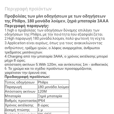
Περιγραφή προϊόντων
Προβολέας των μίνι οδηγήσεων με των οδηγήσεων
της Philips, 180 μονάδα λούμεν, ξηρά μπαταρία 3AAA
Περιγραφή παραγωγής:
1.high ο προβολέας των οδηγήσεων δύναμης επιλέγει των
οδηγήσεων της Philips, με την ποιότητα που εξασφαλίζεται.
2.High παραγωγή 180 μονάδα λούμεν, πολύ φωτεινή τη νύχτα.
3.Application είναι ευρέως, όπως για τους ανακυκλώνοντας
ανθρώπους,
τρέξιμο ιχνών, ο λόφος αναρριχείται, άνθρωποι
τρεξίματος μεσάνυχτων.
4.Charging από την μπαταρία 3AAA, ο χρόνος εκτέλεσης μπορεί
μέχρι 8 ώρες.
απόσταση ακτίνων 5.With 120m, και αντίκτυπος 1m - ανθεκτικός
6.
Το χρώμα και το σχέδιο προϊόντων προσαρμόζονται,
χαιρέτισαν την έρευνά σας
Προδιαγραφή προϊόντων:
Τύπος οδηγήσεων
Philips
Παραγωγή
180 μονάδα λούμεν
Απόσταση ακτίνων
120
Μ
Μπαταρία
Ξηρά μπαταρία
Βαθμός προστασίας
IP64
Χρόνος εκτέλεσης
8 ώρες
Δοκιμή πτώσης
1 μ