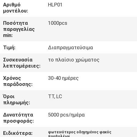
ΕΡΓΟΣΤΑΣΊΟΥ
Αριθμό
HLP01
μοντέλου:
ΈΛΕΓΧΟΣ
Ποσότητα
1000pcs
παραγγελίας
ΠΟΙΌΤΗΤΑΣ
min:
Τιμή:
Διαπραγματεύσιμα
ΕΠΙΚΟΙΝΩΝΉΣΤΕ
Συσκευασία
το πλαίσιο χρώματος
ΜΑΖΊ
λεπτομέρειες:
ΜΑΣ
Χρόνος
30-40 ημέρες
παράδοσης:
ΕΙΔΉΣΕΙΣ
Όροι
TT, LC
πληρωμής:
ΥΠΟΘΈΣΕΙΣ
Δυνατότητα
5000 pcs/ημέρα
προσφοράς:
ΧΆΡΤΗΣ
Ειδικότερα:
φωτεινότερος οδηγημένος φακός
προβολέων