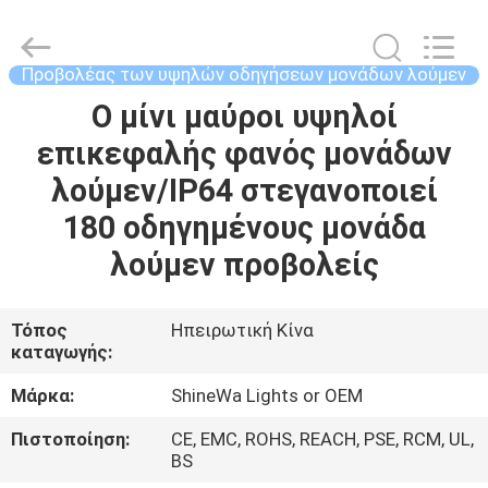
Weifang
ShineWa
International
Trade
Co.,
Προβολέας των υψηλών οδηγήσεων μονάδων λούμεν
Ltd..
All
Rights
Ο μίνι μαύροι υψηλοί
ΣΠΊΤΙ
Reserved.
επικεφαλής φανός μονάδων
ΠΡΟΪΌΝΤΑ
λούμεν/IP64 στεγανοποιεί
180 οδηγημένους μονάδα
ΒΊΝΤΕΟ
λούμεν προβολείς
ΣΧΕΤΙΚΆ
Τόπος
Ηπειρωτική Κίνα
καταγωγής:
ΜΕ
ΕΜΆΣ
Μάρκα:
ShineWa Lights or OEM
Πιστοποίηση:
CE, EMC, ROHS, REACH, PSE, RCM, UL,
ΕΠΙΣΚΕΨΉ
BS