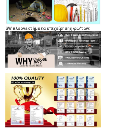
SW πλεονεκτήματα επιχείρησης φω'των: