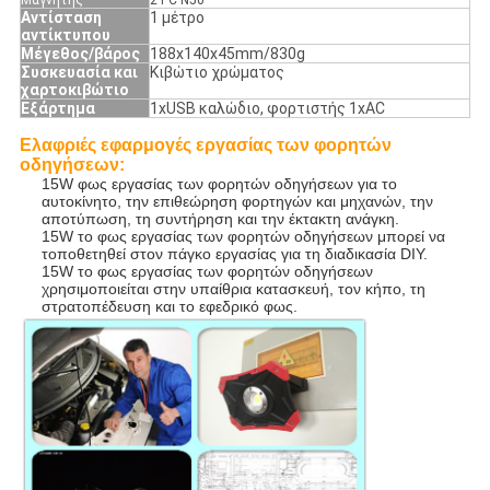
Μαγνήτης
2 PC N50
Αντίσταση
1 μέτρο
αντίκτυπου
Μέγεθος/βάρος
188x140x45mm/830g
Συσκευασία και
Κιβώτιο χρώματος
χαρτοκιβώτιο
Εξάρτημα
1xUSB καλώδιο, φορτιστής 1xAC
Ελαφριές εφαρμογές εργασίας των φορητών
οδηγήσεων:
15W φως εργασίας των φορητών οδηγήσεων για το
αυτοκίνητο, την επιθεώρηση φορτηγών και μηχανών, την
αποτύπωση, τη συντήρηση και την έκτακτη ανάγκη.
15W το φως εργασίας των φορητών οδηγήσεων μπορεί
να
τοποθετηθεί στον πάγκο εργασίας για τη διαδικασία DIY.
15W το φως εργασίας των φορητών οδηγήσεων
χρησιμοποιείται στην υπαίθρια κατασκευή, τον κήπο, τη
στρατοπέδευση και το εφεδρικό φως.