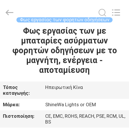
Weifang
ShineWa
International
Trade
Co.,
Φως εργασίας των φορητών οδηγήσεων
Ltd..
All
Rights
Φως εργασίας των με
ΣΠΊΤΙ
Reserved.
μπαταρίες ασύρματων
ΠΡΟΪΌΝΤΑ
φορητών οδηγήσεων με το
μαγνήτη, ενέργεια -
ΒΊΝΤΕΟ
αποταμίευση
ΣΧΕΤΙΚΆ
Τόπος
Ηπειρωτική Κίνα
καταγωγής:
ΜΕ
ΕΜΆΣ
Μάρκα:
ShineWa Lights or OEM
Πιστοποίηση:
CE, EMC, ROHS, REACH, PSE, RCM, UL,
ΕΠΙΣΚΕΨΉ
BS