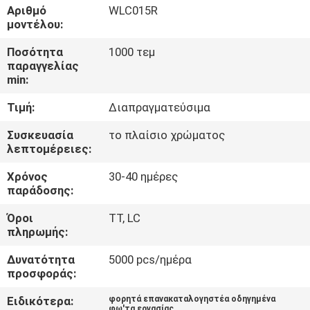
ΕΡΓΟΣΤΑΣΊΟΥ
Αριθμό
WLC015R
μοντέλου:
ΈΛΕΓΧΟΣ
Ποσότητα
1000 τεμ
παραγγελίας
ΠΟΙΌΤΗΤΑΣ
min:
Τιμή:
Διαπραγματεύσιμα
ΕΠΙΚΟΙΝΩΝΉΣΤΕ
Συσκευασία
το πλαίσιο χρώματος
ΜΑΖΊ
λεπτομέρειες:
ΜΑΣ
Χρόνος
30-40 ημέρες
παράδοσης:
ΕΙΔΉΣΕΙΣ
Όροι
TT, LC
πληρωμής:
ΥΠΟΘΈΣΕΙΣ
Δυνατότητα
5000 pcs/ημέρα
προσφοράς:
ΧΆΡΤΗΣ
Ειδικότερα:
φορητά επανακαταλογηστέα οδηγημένα
φω'τα εργασίας