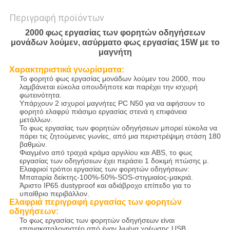
Περιγραφή προϊόντων
2000 φως εργασίας των φορητών οδηγήσεων
μονάδων λούμεν, ασύρματο φως εργασίας 15W με το
μαγνήτη
Χαρακτηριστικά γνωρίσματα:
Το φορητό φως εργασίας μονάδων λούμεν του 2000, που
λαμβάνεται εύκολα οπουδήποτε και παρέχει την ισχυρή
φωτεινότητα.
Υπάρχουν 2 ισχυροί μαγνήτες PC N50 για να αφήσουν το
φορητό ελαφρύ πιάσιμο εργασίας στενά η επιφάνεια
μετάλλων.
Το φως εργασίας των φορητών οδηγήσεων μπορεί εύκολα να
πάρει τις ζητούμενες γωνίες, από μια περιστρέψιμη στάση 180
βαθμών.
Φιαγμένο από τραχιά κράμα αργιλίου και ABS, το φως
εργασίας των οδηγήσεων έχει περάσει 1 δοκιμή πτώσης μ.
Ελαφριοί τρόποι εργασίας των φορητών οδηγήσεων:
Μπαταρία δείκτης-100%-50%-SOS-στιγμιαίος-μακριά.
Άριστο IP65 dustyproof και αδιάβροχο επίπεδο για το
υπαίθριο περιβάλλον.
Ελαφριά περιγραφή εργασίας των φορητών
οδηγήσεων:
Το φως εργασίας των φορητών οδηγήσεων είναι
επανακαταλογηστέο από έναν λιμένα χρέωσης USB.