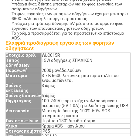
Υπάρχει ένας δείκτης μπαταριών για το φως εργασίας των
ασύρματων οδηγήσεων.
Το φως εργασίας των φορητών οδηγήσεων έχει μια μπαταρία
6600 mAh με τη λειτουργία προστασίας.
Υπάρχει μια τράπεζα δύναμης 5V μέσα στο ασύρματο φως
εργασίας των επανακαταλογηστέων οδηγήσεων.
Το χρώμα προσαρμόζεται για το προστατευτικό επίστρωμα
ABS.
Ελαφριά προδιαγραφή εργασίας των φορητών
οδηγήσεων:
Στοιχείο αριθ.
WLC015R
Τύπος
15W οδηγήσεις ΣΠΑΔΙΚΩΝ
οδηγήσεων
Παραγωγή
2000 μονάδα λούμεν
Μπαταρία
3.7 Β 6600 λι-ιονική μπαταρία mAh που
ενσωματώνεται
Χρόνος
3 ώρες
εκτέλεσης
Χρόνος δαπανών
5 ώρες
Πηγή ισχύος
100-240V φορτιστής εναλλασσόμενου
ρεύματος (5V, 1.0A) ή καλώδιο χρέωσης USB
Λειτουργία
Μπαταρία δείκτης-100%-50%-SOS-
στιγμιαίος-μακριά
Γωνίες ακτίνων
Περίπου 180° διευθετήσιμο
Υλικό
Κράμα ABS + αργιλίου
Στεγανοποιήστε
IP65