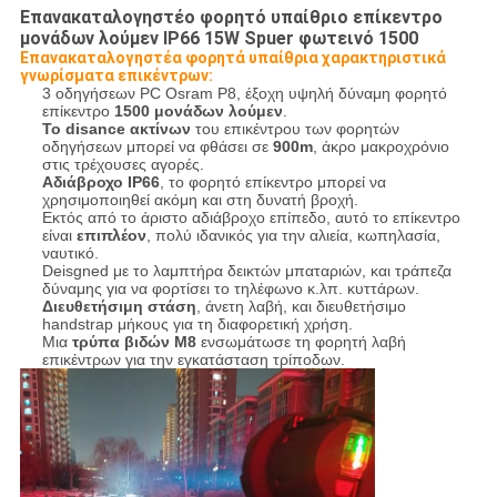
Επανακαταλογηστέο φορητό υπαίθριο επίκεντρο
μονάδων λούμεν IP66 15W Spuer φωτεινό 1500
Επανακαταλογηστέα φορητά υπαίθρια χαρακτηριστικά
γνωρίσματα επικέντρων:
3 οδηγήσεων PC Osram P8, έξοχη υψηλή δύναμη φορητό
επίκεντρο
1500 μονάδων λούμεν
.
Το disance ακτίνων
του επικέντρου των φορητών
οδηγήσεων μπορεί να φθάσει σε
900m
, άκρο μακροχρόνιο
στις τρέχουσες αγορές.
Αδιάβροχο IP66
, το φορητό επίκεντρο μπορεί να
χρησιμοποιηθεί ακόμη και στη δυνατή βροχή.
Εκτός από το άριστο αδιάβροχο επίπεδο, αυτό το επίκεντρο
είναι
επιπλέον
, πολύ ιδανικός για την αλιεία, κωπηλασία,
ναυτικό.
Deisgned με το λαμπτήρα δεικτών μπαταριών, και τράπεζα
δύναμης για να φορτίσει το τηλέφωνο κ.λπ. κυττάρων.
Διευθετήσιμη στάση
, άνετη λαβή, και διευθετήσιμο
handstrap μήκους για τη διαφορετική χρήση.
Μια
τρύπα βιδών M8
ενσωμάτωσε τη φορητή λαβή
επικέντρων για την εγκατάσταση τρίποδων.