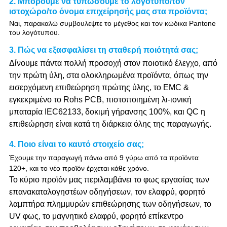
2. Μπορούμε να τυπώσουμε το λογότυπο/τον
ιστοχώρο/το όνομα επιχείρησής μας στα προϊόντα;
Ναι, παρακαλώ συμβουλεψτε το μέγεθος και τον κώδικα Pantone
του λογότυπου.
3. Πώς να εξασφαλίσει τη σταθερή ποιότητά σας;
Δίνουμε πάντα πολλή προσοχή στον ποιοτικό έλεγχο, από
την πρώτη ύλη, στα ολοκληρωμένα προϊόντα, όπως την
εισερχόμενη επιθεώρηση πρώτης ύλης, το EMC &
εγκεκριμένο το Rohs PCB, πιστοποιημένη λι-ιονική
μπαταρία IEC62133, δοκιμή γήρανσης 100%, και QC η
επιθεώρηση είναι κατά τη διάρκεια όλης της παραγωγής.
4.
Ποιο είναι το καυτό στοιχείο σας;
Έχουμε την παραγωγή πάνω από 9 γύρω από τα προϊόντα
120+, και το νέο προϊόν έρχεται κάθε χρόνο.
Το κύριο προϊόν μας περιλαμβάνει το φως εργασίας των
επανακαταλογηστέων οδηγήσεων, τον ελαφρύ, φορητό
λαμπτήρα πλημμυρών επιθεώρησης των οδηγήσεων, το
UV φως, το μαγνητικό ελαφρύ, φορητό επίκεντρο