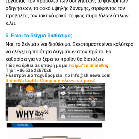
εργασίας, τον προβολέα των οδηγήσεων, το φανάρι των
οδηγήσεων, το φακό υψηλής δύναμης, στρέφοντας τον
προβολέα, τον τακτικό φακό, το φως πυροβόλων όπλων,
κ.λπ.
5.
Είναι το δείγμα διαθέσιμο;
Ναι, το δείγμα είναι διαθέσιμο. Σκεφτόμαστε είναι καλύτερο
να ελέγξει η ποιότητα δειγμάτων στον πρώτο, θα
καθαρίσει για να ξέρει το προϊόν θα διατάξετε
Πώς να έρθει σε επαφή με με
τα φω'τα ShineWa
;
Τηλ.: +86 536 2287028
Ηλεκτρονικό ταχυδρομείο: το info@shinewa.com
ShineWa Lights Company πλεονεκτήματα: