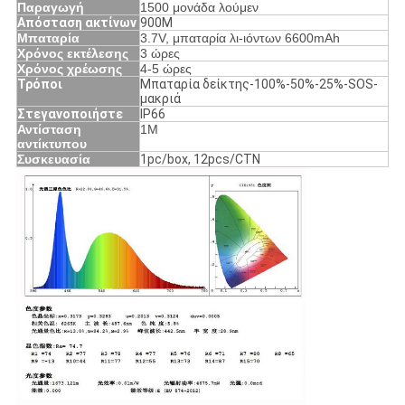
Παραγωγή
1500 μονάδα λούμεν
Απόσταση ακτίνων
900M
Μπαταρία
3.7V, μπαταρία λι-ιόντων 6600mAh
Χρόνος εκτέλεσης
3 ώρες
Χρόνος χρέωσης
4-5 ώρες
Τρόποι
Μπαταρία δείκτης-100%-50%-25%-SOS-
μακριά
Στεγανοποιήστε
IP66
Αντίσταση
1M
αντίκτυπου
Συσκευασία
1pc/box, 12pcs/CTN