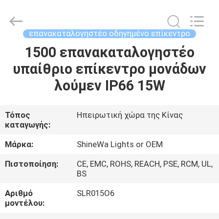
Weifang
ShineWa
International
Trade
Co.,
επανακαταλογηστέο οδηγημένο επίκεντρο
Ltd..
All
Rights
1500 επανακαταλογηστέο
ΣΠΊΤΙ
Reserved.
υπαίθριο επίκεντρο μονάδων
ΠΡΟΪΌΝΤΑ
λούμεν IP66 15W
ΒΊΝΤΕΟ
Τόπος
Ηπειρωτική χώρα της Κίνας
καταγωγής:
ΣΧΕΤΙΚΆ
Μάρκα:
ShineWa Lights or OEM
ΜΕ
Πιστοποίηση:
CE, EMC, ROHS, REACH, PSE, RCM, UL,
BS
ΕΜΆΣ
Αριθμό
SLR015O6
μοντέλου:
ΕΠΙΣΚΕΨΉ