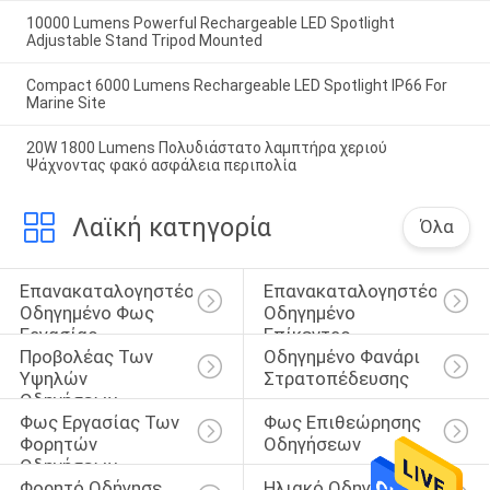
10000 Lumens Powerful Rechargeable LED Spotlight
Adjustable Stand Tripod Mounted
Compact 6000 Lumens Rechargeable LED Spotlight IP66 For
Marine Site
20W 1800 Lumens Πολυδιάστατο λαμπτήρα χεριού
Ψάχνοντας φακό ασφάλεια περιπολία
Λαϊκή κατηγορία
Όλα
Επανακαταλογηστέο 
Επανακαταλογηστέο 
Οδηγημένο Φως 
Οδηγημένο 
Εργασίας
Επίκεντρο
Προβολέας Των 
Οδηγημένο Φανάρι 
Υψηλών 
Στρατοπέδευσης
Οδηγήσεων 
Φως Εργασίας Των 
Φως Επιθεώρησης 
Μονάδων Λούμεν
Φορητών 
Οδηγήσεων
Οδηγήσεων
Φορητό Οδήγησε 
Ηλιακό Οδηγημένο 