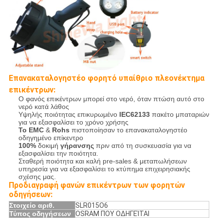
Επανακαταλογηστέο φορητό υπαίθριο πλεονέκτημα
επικέντρων:
Ο φανός επικέντρων μπορεί στο νερό, όταν πτώση αυτό στο
νερό κατά λάθος
Υψηλής ποιότητας επικυρωμένο
IEC62133
πακέτο μπαταριών
για να εξασφαλίσει το χρόνο χρήσης
Το EMC
&
Rohs
πιστοποίησαν το επανακαταλογηστέο
οδηγημένο επίκεντρο
100%
δοκιμή
γήρανσης
πριν από τη συσκευασία για να
εξασφαλίσει την ποιότητα.
Σταθερή ποιότητα και καλή pre-sales & μεταπωλήσεων
υπηρεσία για να εξασφαλίσει το κτύπημα επιχειρησιακής
σχέσης μας.
Προδιαγραφή φανών επικέντρων των φορητών
οδηγήσεων:
Στοιχείο αριθ.
SLR015O6
Τύπος οδηγήσεων
OSRAM ΠΟΥ ΟΔΗΓΕΊΤΑΙ