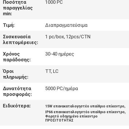
Ποσότητα
1000 PC
ΕΡΓΟΣΤΑΣΊΟΥ
παραγγελίας
min:
ΈΛΕΓΧΟΣ
Τιμή:
Διαπραγματεύσιμα
ΠΟΙΌΤΗΤΑΣ
Συσκευασία
1 pc/box, 12pcs/CTN
λεπτομέρειες:
ΕΠΙΚΟΙΝΩΝΉΣΤΕ
Χρόνος
30-40 ημέρες
ΜΑΖΊ
παράδοσης:
ΜΑΣ
Όροι
TT, LC
πληρωμής:
ΕΙΔΉΣΕΙΣ
Δυνατότητα
5000 PC/ημέρα
προσφοράς:
ΥΠΟΘΈΣΕΙΣ
Ειδικότερα:
,
15W επανακαταλογηστέο υπαίθριο επίκεντρο
,
IP66 επανακαταλογηστέο υπαίθριο επίκεντρο
Φορητό οδηγημένο επίκεντρο
ΠΡΟΣΙΤΟΤΗΤΑΣ
ΧΆΡΤΗΣ