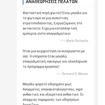
ΑΝΑΘΕΩΡΉΣΕΙΣ ΠΕΛΑΤΏΝ
Φανταστική πηγή φωτός! Είναι μεγάλο για
το φωτισμό σε μια συσκότιση,
στρατοπεδεύοντας, ή εργαζόμενος στο
αυτοκίνητο. Είχα μια καταπληκτική
εμπειρία, είστε επαγγελματικοί.
—— Myrle Richards
Ήταν μια ευχαρίστηση να συνεργαστεί με
σας. Η υπηρεσία ήταν μεγάλη,
επαγγελματική, εγκαίρως και ολοκλήρωσε
το πρόγραμμα εργασίας!
—— Richard Λ. Wisner
Μεγάλο φορητό οδηγημένο φως.
Ασύρματος, επανακαταλογηστέος, νερό
ανθεκτικό, και εξαιρετικά ανθεκτικό. Οι
ελαφριές παραμονές των οδηγήσεων
δροσίζουν.