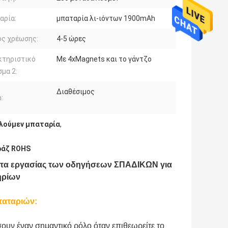
αρία:
μπαταρία λι-ιόντων 1900mAh
ος χρέωσης:
4-5 ώρες
κτηριστικό
Με 4xMagnets και το γάντζο
μα 2:
Διαθέσιμος
:
 λούμεν μπαταρία
,
,
ράζ ROHS
'τα εργασίας των οδηγήσεων ΣΠΑΔΙΚΩΝ για
ηρίων
παταριών:
ουν έναν σημαντικό ρόλο όταν επιθεωρείτε το