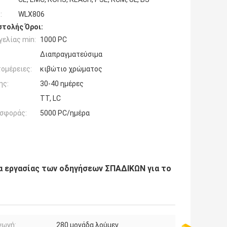
:
WLX806
τολής Όροι:
ελίας min:
1000 PC
Διαπραγματεύσιμα
ομέρειες:
κιβώτιο χρώματος
ης:
30-40 ημέρες
TT, LC
σφοράς:
5000 PC/ημέρα
α εργασίας των οδηγήσεων ΣΠΑΔΙΚΩΝ για το
γωγή:
280 μονάδα λούμεν