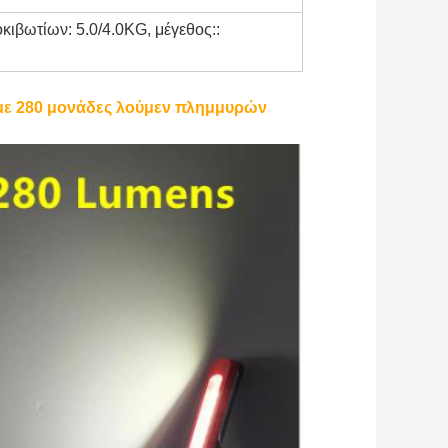
κιβωτίων: 5.0/4.0KG, μέγεθος::
με 280 μονάδες λούμεν πλημμυρών