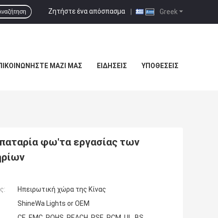
Ζητήστε ένα απόσπασμα
|
Greek
Αναζήτηση
ΠΙΚΟΙΝΩΝΉΣΤΕ ΜΑΖΊ ΜΑΣ
ΕΙΔΉΣΕΙΣ
ΥΠΟΘΈΣΕΙΣ
παταρία φω'τα εργασίας των
ηρίων
ς:
Ηπειρωτική χώρα της Κίνας
ShineWa Lights or OEM
CE, EMC, ROHS, REACH, PSE, RCM, UL, BS