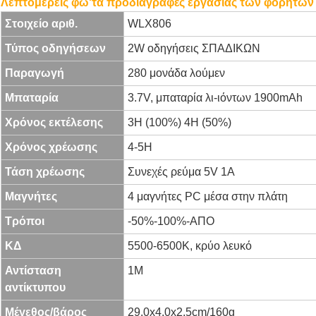
Λεπτομερείς φω'τα προδιαγραφές εργασίας των φορητώ
Στοιχείο αριθ.
WLX806
Τύπος οδηγήσεων
2W οδηγήσεις ΣΠΑΔΙΚΩΝ
Παραγωγή
280 μονάδα λούμεν
Μπαταρία
3.7V, μπαταρία λι-ιόντων 1900mAh
Χρόνος εκτέλεσης
3H (100%) 4H (50%)
Χρόνος χρέωσης
4-5H
Τάση χρέωσης
Συνεχές ρεύμα 5V 1A
Μαγνήτες
4 μαγνήτες PC μέσα στην πλάτη
Τρόποι
-50%-100%-ΑΠΟ
ΚΔ
5500-6500K, κρύο λευκό
Αντίσταση
1M
αντίκτυπου
Μέγεθος/βάρος
29.0x4.0x2.5cm/160g