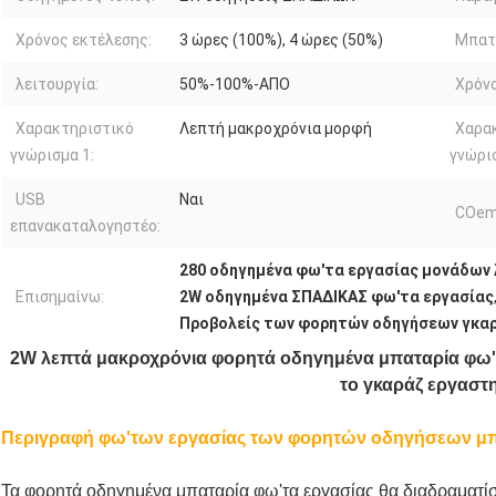
Χρόνος εκτέλεσης:
3 ώρες (100%), 4 ώρες (50%)
Μπατ
λειτουργία:
50%-100%-ΑΠΟ
Χρόν
Χαρακτηριστικό
Λεπτή μακροχρόνια μορφή
Χαρα
γνώρισμα 1:
γνώρισ
USB
Ναι
COem
επανακαταλογηστέο:
280 οδηγημένα φω'τα εργασίας μονάδων
Επισημαίνω:
2W οδηγημένα ΣΠΑΔΙΚΑΣ φω'τα εργασίας
Προβολείς των φορητών οδηγήσεων γκα
2W λεπτά μακροχρόνια φορητά οδηγημένα μπαταρία φω
το γκαράζ εργαστ
Περιγραφή φω'των εργασίας των φορητών οδηγήσεων μ
Τα φορητά οδηγημένα μπαταρία φω'τα εργασίας θα διαδραματίσ