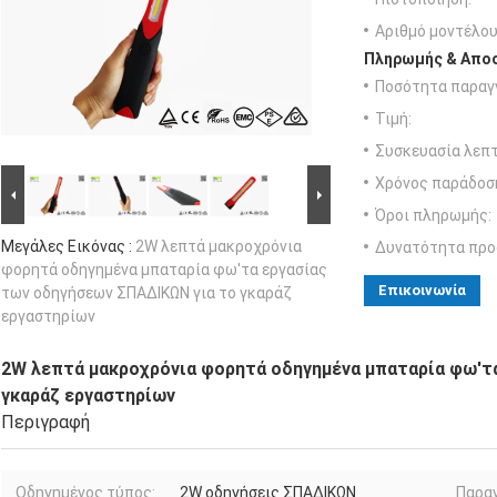
Αριθμό μοντέλου
Πληρωμής & Αποσ
Ποσότητα παραγγ
Τιμή:
Συσκευασία λεπτ
Χρόνος παράδοσ
Όροι πληρωμής:
Μεγάλες Εικόνας :
2W λεπτά μακροχρόνια
Δυνατότητα προ
φορητά οδηγημένα μπαταρία φω'τα εργασίας
Επικοινωνία
των οδηγήσεων ΣΠΑΔΙΚΩΝ για το γκαράζ
εργαστηρίων
2W λεπτά μακροχρόνια φορητά οδηγημένα μπαταρία φω'τ
γκαράζ εργαστηρίων
Περιγραφή
Οδηγημένος τύπος:
2W οδηγήσεις ΣΠΑΔΙΚΩΝ
Παρα