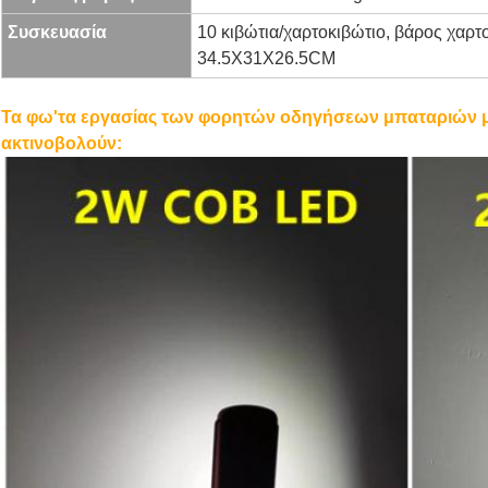
Συσκευασία
10 κιβώτια/χαρτοκιβώτιο, βάρος χαρτο
34.5X31X26.5CM
Τα φω'τα εργασίας των φορητών οδηγήσεων μπαταριών
ακτινοβολούν: