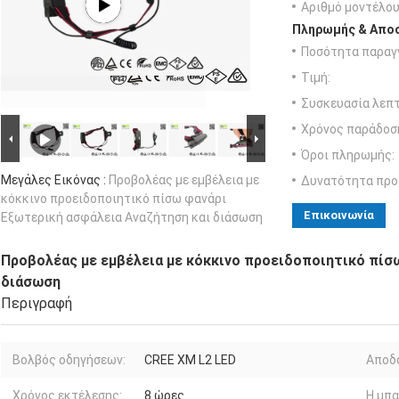
Αριθμό μοντέλου
Πληρωμής & Αποσ
Ποσότητα παραγγ
Τιμή:
Συσκευασία λεπτ
Χρόνος παράδοσ
Όροι πληρωμής:
Μεγάλες Εικόνας :
Προβολέας με εμβέλεια με
Δυνατότητα προ
κόκκινο προειδοποιητικό πίσω φανάρι
Επικοινωνία
Εξωτερική ασφάλεια Αναζήτηση και διάσωση
Προβολέας με εμβέλεια με κόκκινο προειδοποιητικό πίσ
διάσωση
Περιγραφή
Βολβός οδηγήσεων:
CREE XM L2 LED
Αποδό
Χρόνος εκτέλεσης:
8 ώρες
Η μπα