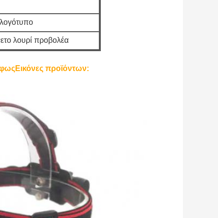
 λογότυπο
νετο λουρί προβολέα
 φως
Εικόνες προϊόντων: