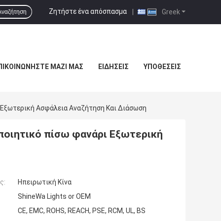
Ζητήστε ένα απόσπασμα
|
Greek
Αναζήτηση
ΠΙΚΟΙΝΩΝΉΣΤΕ ΜΑΖΊ ΜΑΣ
ΕΙΔΉΣΕΙΣ
ΥΠΟΘΈΣΕΙΣ
 Εξωτερική Ασφάλεια Αναζήτηση Και Διάσωση
ποιητικό πίσω φανάρι Εξωτερική
ς:
Ηπειρωτική Κίνα
ShineWa Lights or OEM
CE, EMC, ROHS, REACH, PSE, RCM, UL, BS