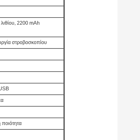
 λιθίου, 2200 mAh
ουργία στροβοσκοπίου
 USB
έα
η ποιότητα