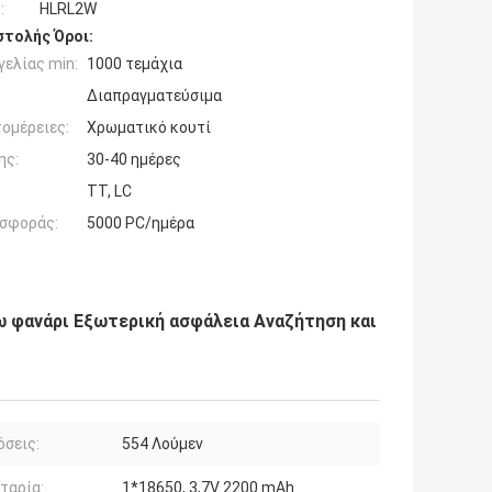
:
HLRL2W
τολής Όροι:
ελίας min:
1000 τεμάχια
Διαπραγματεύσιμα
ομέρειες:
Χρωματικό κουτί
ης:
30-40 ημέρες
ΤΤ, LC
σφοράς:
5000 PC/ημέρα
ω φανάρι Εξωτερική ασφάλεια Αναζήτηση και
σεις:
554 Λούμεν
ταρία:
1*18650, 3,7V 2200 mAh