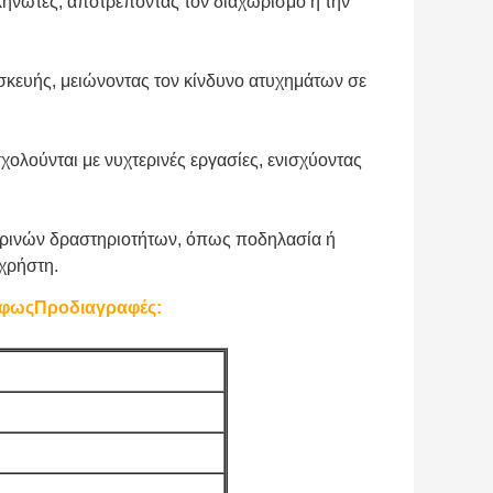
ηνωτές, αποτρέποντας τον διαχωρισμό ή την
σκευής, μειώνοντας τον κίνδυνο ατυχημάτων σε
χολούνται με νυχτερινές εργασίες, ενισχύοντας
τερινών δραστηριοτήτων, όπως ποδηλασία ή
 χρήστη.
 φως
Προδιαγραφές: