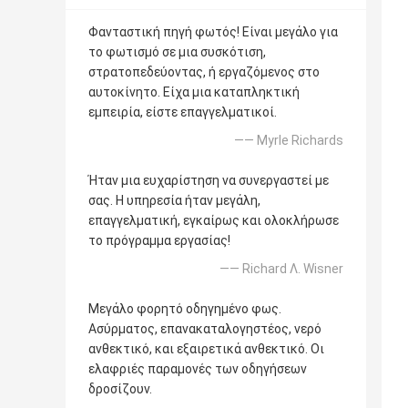
Φανταστική πηγή φωτός! Είναι μεγάλο για
το φωτισμό σε μια συσκότιση,
στρατοπεδεύοντας, ή εργαζόμενος στο
αυτοκίνητο. Είχα μια καταπληκτική
εμπειρία, είστε επαγγελματικοί.
—— Myrle Richards
Ήταν μια ευχαρίστηση να συνεργαστεί με
σας. Η υπηρεσία ήταν μεγάλη,
επαγγελματική, εγκαίρως και ολοκλήρωσε
το πρόγραμμα εργασίας!
—— Richard Λ. Wisner
Μεγάλο φορητό οδηγημένο φως.
Ασύρματος, επανακαταλογηστέος, νερό
ανθεκτικό, και εξαιρετικά ανθεκτικό. Οι
ελαφριές παραμονές των οδηγήσεων
δροσίζουν.